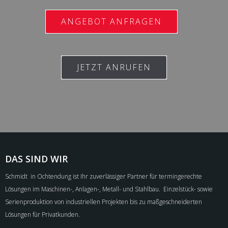
ANGEBOT ANFRAGEN
JETZT ANRUFEN
DAS SIND WIR
Schmidt in Ochtendung ist Ihr zuverlässiger Partner für termingerechte
Lösungen im Maschinen-, Anlagen-, Metall- und Stahlbau. Einzelstück- sowie
Serienproduktion von industriellen Projekten bis zu maßgeschneiderten
Lösungen für Privatkunden.